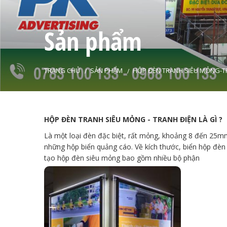
Sản phẩm
TRANG CHỦ
SẢN PHẨM
HỘP ĐÈN TRANH SIÊU MỎNG-T
HỘP ĐÈN TRANH SIÊU MỎNG - TRANH ĐIỆN LÀ GÌ ?
Là một loại đèn đặc biệt, rất mỏng, khoảng 8 đến 25m
những hộp biển quảng cáo. Về kích thước, biển hộp đèn 
tạo hộp đèn siêu mỏng bao gồm nhiều bộ phận