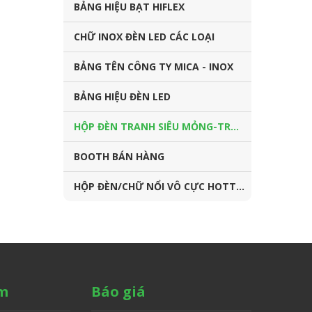
BẢNG HIỆU BẠT HIFLEX
CHỮ INOX ĐÈN LED CÁC LOẠI
BẢNG TÊN CÔNG TY MICA - INOX
BẢNG HIỆU ĐÈN LED
HỘP ĐÈN TRANH SIÊU MỎNG-TRANH ĐIỆN
BOOTH BÁN HÀNG
HỘP ĐÈN/CHỮ NỔI VÔ CỰC HOTTREND
ẩm
Báo giá