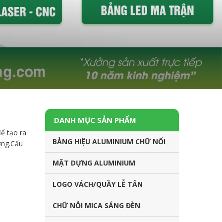
DANH MỤC SẢN PHẨM
ể tạo ra
BẢNG HIỆU ALUMINIUM CHỮ NỔI
ờng.Cấu
MẶT DỰNG ALUMINIUM
LOGO VÁCH/QUẦY LỄ TÂN
CHỮ NỖI MICA SÁNG ĐÈN